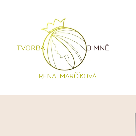
TVORBA
O MNĚ
I
RENA MARČÍKOVÁ
TVORBA
O MNĚ
GALER