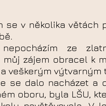
 se v několika větách p
bě.
 nepocházím ze zlatn
 můj zájem obracel
k m
m
a veškerým výtvarným 
de se dalo nacházet a d
ném oboru, byla LŠU,
kt
školy navštěvovala. V l