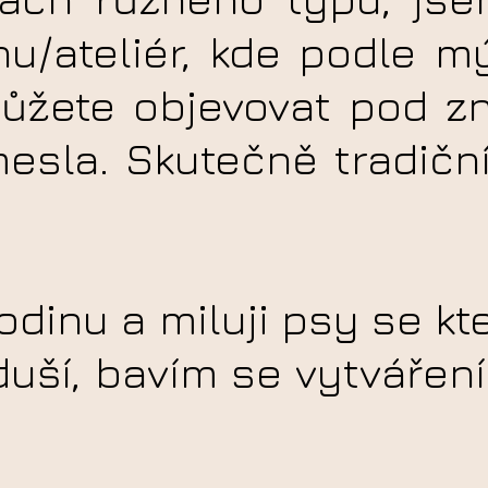
lnu/ateliér, kde podle 
můžete objevovat p
od zn
mesla. Skutečně tradič
inu a miluji psy se kte
 duší, bavím se vytvářen