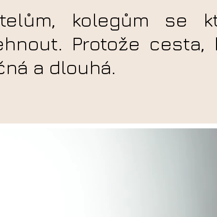
telům, kolegům se k
hnout. Protože cesta, 
čná a dlouhá.