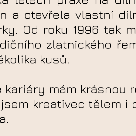
en a otevřela vlastní dí
rky. Od roku 1996 tak 
adičního zlatnického ře
ěkolika kusů.
 kariéry mám krásnou rod
 jsem kreativec tělem i
a.