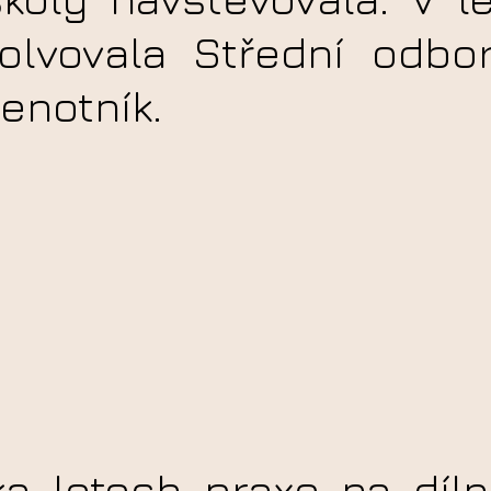
lvovala Střední odbor
lenotník.
ka letech praxe na díl