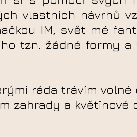
mých vlastních návrhů vz
ačkou IM, svět mé fant
ního tzn. žádné formy a
rými ráda trávím volné c
ím zahrady a květinové 