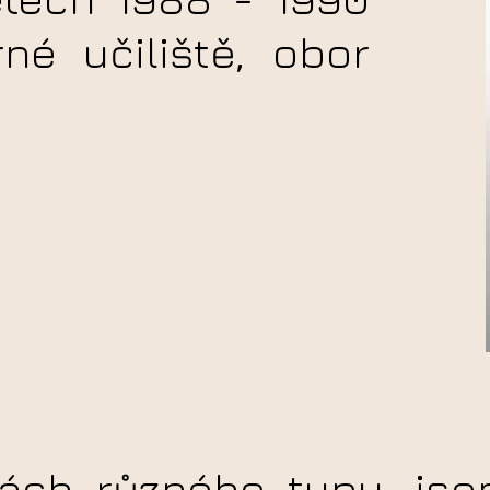
né učiliště, obor
nách různého typu, js