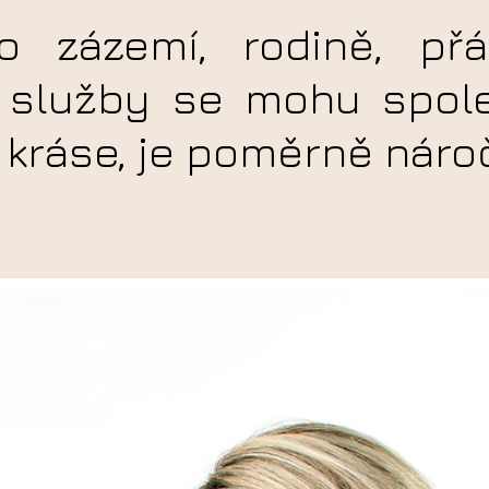
 zázemí, rodině, přá
hž služby se mohu spole
é kráse, je poměrně náro