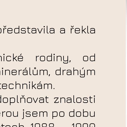
ředstavila a řekla
ické rodiny, od
inerálům, drahým
technikám.
oplňovat znalosti
erou jsem po dobu
etech 1988 - 1990