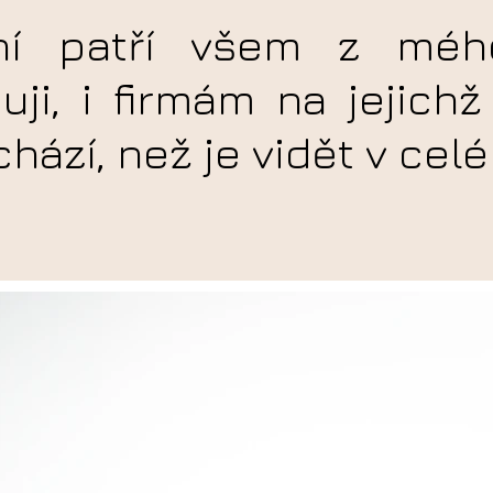
ní patří všem z mého
uji, i firmám na jejic
hází, než je vidět v cel