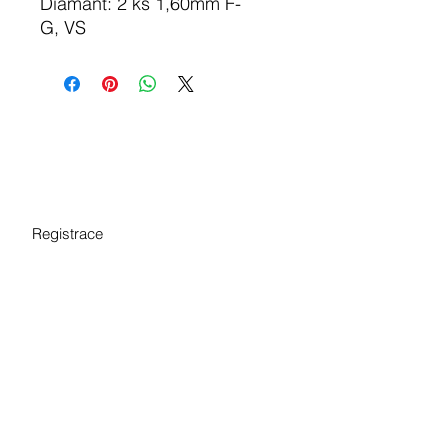
Diamant: 2 ks 1,60mm F-
G, VS
Registrace
Sign Up
Podmínky ochrany osobních údajů
Reklamační řád