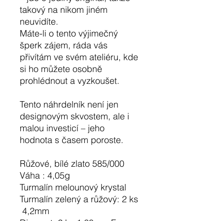
takový na nikom jiném
neuvidíte.
Máte-li o tento výjimečný
šperk zájem, ráda vás
přivítám ve svém ateliéru, kde
si ho můžete osobně
prohlédnout a vyzkoušet.
Tento náhrdelník není jen
designovým skvostem, ale i
malou investicí – jeho
hodnota s časem poroste.
Růžové, bílé zlato 585/000
Váha : 4,05g
Turmalín melounový krystal
Turmalín zelený a růžový: 2 ks
4,2mm