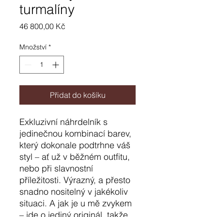
turmalíny
Cena
46 800,00 Kč
Množství
*
Přidat do košíku
Exkluzivní náhrdelník s
jedinečnou kombinací barev,
který dokonale podtrhne váš
styl – ať už v běžném outfitu,
nebo při slavnostní
příležitosti. Výrazný, a přesto
snadno nositelný v jakékoliv
situaci. A jak je u mě zvykem
– jde o jediný originál, takže