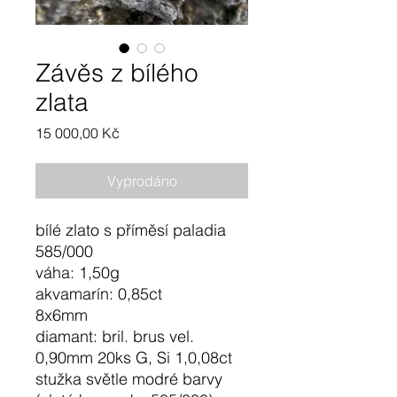
Závěs z bílého
zlata
Cena
15 000,00 Kč
Vyprodáno
bílé zlato s příměsí paladia
585/000
váha: 1,50g
akvamarín: 0,85ct
8x6mm
diamant: bril. brus vel.
0,90mm 20ks G, Si 1,0,08ct
stužka světle modré barvy